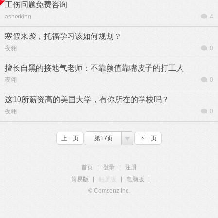
工伤问题免费咨询
asherking
4
寒假来袭，托福学习该如何规划？
夜翎
0
擅长自黑的接地气老师：不靠颜值靠嘴皮子的打工人
夜翎
0
这10所薪资高的美国大学，有你所在的学校吗？
夜翎
0
上一页
第17页
下一页
首页
|
登录
|
注册
简易版
|
触屏版
|
电脑版
|
© Comsenz Inc.