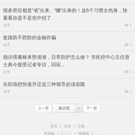
很多癌症都是“省”出来、“懒”出来的！这6个习惯太伤身，快
看看你是不是也中招了
水手
0
套路防不胜防的金融诈骗
水手
0
德尔塔毒株来势汹汹，日常防护怎么做？ 市疾控中心主任曾
士典今接受记者专访，回应...
水手
0
在职场想快速升迁这三种领导必须追随
水手
0
上一页
第10页
下一页
首页
|
登录
|
注册
简易版
|
触屏版
|
电脑版
|