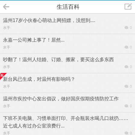
生活百科
温州17岁小伙春心萌动上网招嫖，没想到....
水手
0
永嘉一公司摊上事了！居然...
水手
0
吵翻了！温州人结婚、订婚、搬家，要买这么多东西
水手
0
新台风已生成，对温州有影响吗？
水手
0
温州市疾控中心发出倡议，做好国庆假期疫情防控工作
水手
0
下班不关电脑、习惯单面打印、开会瓶装水喝几口就扔……
近七成人有过办公室浪费行...
水手
0