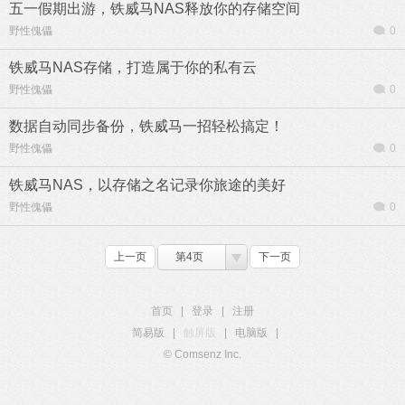
五一假期出游，铁威马NAS释放你的存储空间
野性傀儡
0
铁威马NAS存储，打造属于你的私有云
野性傀儡
0
数据自动同步备份，铁威马一招轻松搞定！
野性傀儡
0
铁威马NAS，以存储之名记录你旅途的美好
野性傀儡
0
上一页
第4页
下一页
首页
|
登录
|
注册
简易版
|
触屏版
|
电脑版
|
© Comsenz Inc.