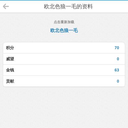
欧北色狼一毛的资料
点击重新加载
欧北色狼一毛
积分
70
威望
0
金钱
63
贡献
0