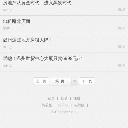
房地产从黄金时代，进入黑铁时代
meng
0
出租瓯北店面
水手
0
温州这些地方房租大降！
meng
0
唏嘘！温州世贸中心大厦只卖6999元/㎡
meng
0
上一页
第1页
下一页
首页
|
登录
|
注册
简易版
|
触屏版
|
电脑版
|
© Comsenz Inc.