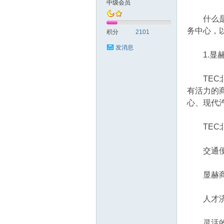
中级会员
什么是灵
北
务中心，以
积分
2101
发消息
1.显赫
TEC北
有活力的
心、现代
论
TEC北
交通便
显赫商
人才济
坛
灵活的商