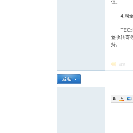
值。
4.周全
TEC北
签收转寄
持。
回复