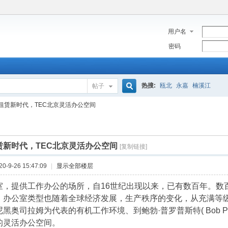
用户名
密码
热搜:
瓯北
永嘉
楠溪江
帖子
搜
租赁新时代，TEC北京灵活办公空间
索
赁新时代，TEC北京灵活办公空间
[复制链接]
-9-26 15:47:09
|
显示全部楼层
提供工作办公的场所，自16世纪出现以来，已有数百年。数
。办公室类型也随着全球经济发展，生产秩序的变化，从充满等
黑奥司拉姆为代表的有机工作环境、到鲍勃·普罗普斯特( Bob Pr
的灵活办公空间。