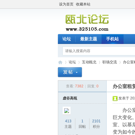
设为首页
收藏本站
论坛
最新主题
手机站
论坛
互动瓯北
职场交流
办公室
办公室租
查看:
7382
|
回复:
0
瓯
»
›
›
›
虚谷高瓴
发表于 2020
办公室，
巨大变化
413
1
2101
室、以慕尼
主题
回帖
积分
变为如今