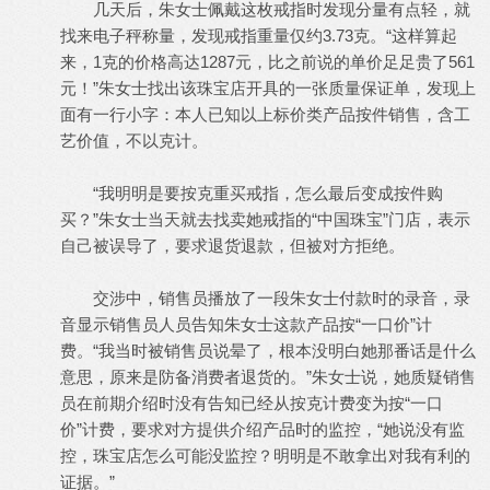
几天后，朱女士佩戴这枚戒指时发现分量有点轻，就
找来电子秤称量，发现戒指重量仅约3.73克。“这样算起
来，1克的价格高达1287元，比之前说的单价足足贵了561
元！”朱女士找出该珠宝店开具的一张质量保证单，发现上
面有一行小字：本人已知以上标价类产品按件销售，含工
艺价值，不以克计。
“我明明是要按克重买戒指，怎么最后变成按件购
买？”朱女士当天就去找卖她戒指的“中国珠宝”门店，表示
自己被误导了，要求退货退款，但被对方拒绝。
交涉中，销售员播放了一段朱女士付款时的录音，录
音显示销售员人员告知朱女士这款产品按“一口价”计
费。“我当时被销售员说晕了，根本没明白她那番话是什么
意思，原来是防备消费者退货的。”朱女士说，她质疑销售
员在前期介绍时没有告知已经从按克计费变为按“一口
价”计费，要求对方提供介绍产品时的监控，“她说没有监
控，珠宝店怎么可能没监控？明明是不敢拿出对我有利的
证据。”