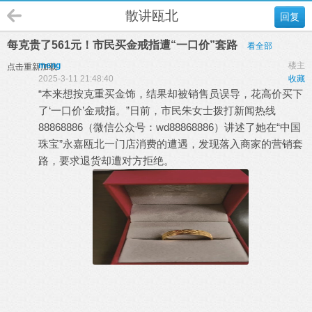
散讲瓯北
回复
每克贵了561元！市民买金戒指遭“一口价”套路
看全部
meng
楼主
点击重新加载
2025-3-11 21:48:40
收藏
“本来想按克重买金饰，结果却被销售员误导，花高价买下
了‘一口价’金戒指。”日前，市民朱女士拨打新闻热线
88868886（微信公众号：wd88868886）讲述了她在“中国
珠宝”永嘉瓯北一门店消费的遭遇，发现落入商家的营销套
路，要求退货却遭对方拒绝。