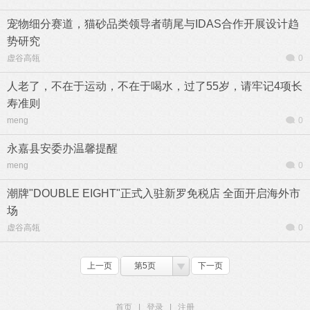
宠物细分赛道，猫砂品类领导者萌尾与IDAS合作开展设计趋
势研究
虚谷高瓴
0
人老了，不在于运动，不在于喝水，过了55岁，请牢记4项长
寿准则
meng
0
永嘉县安委办温馨提醒
meng
0
潮牌"DOUBLE EIGHT"正式入驻新罗免税店 全面开启海外市
场
虚谷高瓴
0
上一页
第5页
下一页
首页
|
登录
|
注册