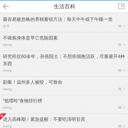
生活百科
最容易被忽略的养精蓄锐方法：每天中午或下午睡一觉
水手
0
不锻炼身体是早亡危险因素
meng
0
研究癌症60余年，孙燕院士：不想癌细胞活跃，尽量避开4种
东西
meng
0
剧毒！温州多人被咬，可致命
meng
0
“低嘌呤”食物排行榜
meng
0
进入高峰期！紧急提醒：不要吃清明甘蔗
meng
0